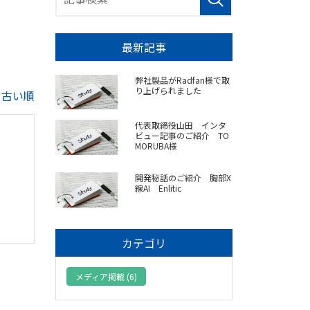
最新記事
弊社製品がRadfan様で取
り上げられました
|
古い順
代表取締役山田 インタ
ビュー記事のご紹介 TO
MORUBA様
開発秘話のご紹介 胸部X
線AI Enlitic
カテゴリ
メディア掲載 (6)